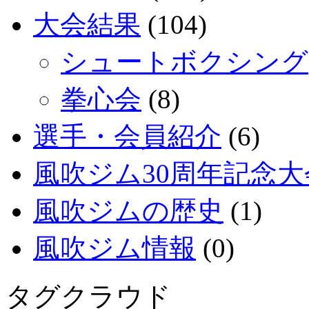
大会結果
(104)
シュートボクシング
拳心会
(8)
選手・会員紹介
(6)
風吹ジム30周年記念大
風吹ジムの歴史
(1)
風吹ジム情報
(0)
タグクラウド