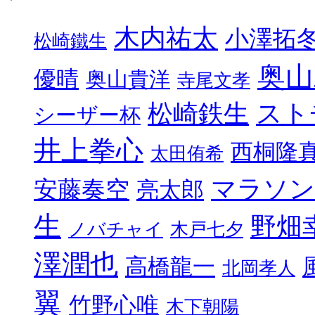
木内祐太
小澤拓
松崎鐵生
奥山
優晴
奥山貴洋
寺尾文孝
スト
松崎鉄生
シーザー杯
井上拳心
西桐隆
太田侑希
マラソン
安藤奏空
亮太郎
生
野畑
ノバチャイ
木戸七夕
澤潤也
高橋龍一
北岡孝人
翼
竹野心唯
木下朝陽