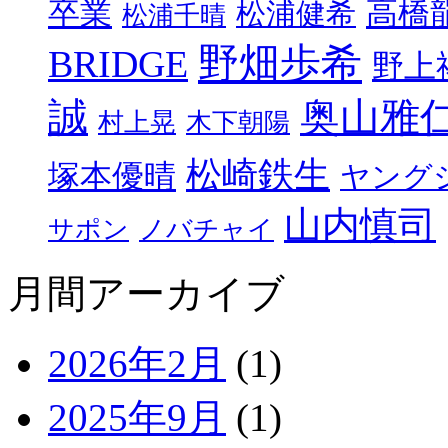
卒業
高橋
松浦健希
松浦千晴
野畑歩希
BRIDGE
野上
誠
奥山雅
村上晃
木下朝陽
松崎鉄生
塚本優晴
ヤング
山内慎司
サポン
ノバチャイ
月間アーカイブ
2026年2月
(1)
2025年9月
(1)