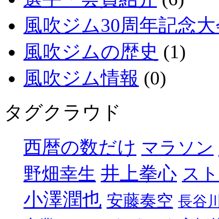
風吹ジム30周年記念大
風吹ジムの歴史
(1)
風吹ジム情報
(0)
タグクラウド
西暦の数だけ
マラソン
井上拳心
野畑幸生
スト
小澤潤也
安藤奏空
長谷