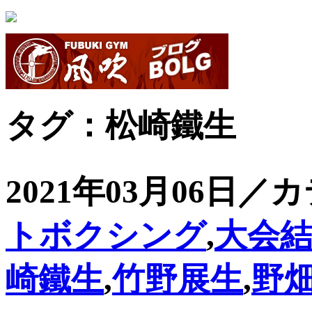
タグ：松崎鐵生
2021年03月06日／
トボクシング
,
大会
崎鐵生
,
竹野展生
,
野