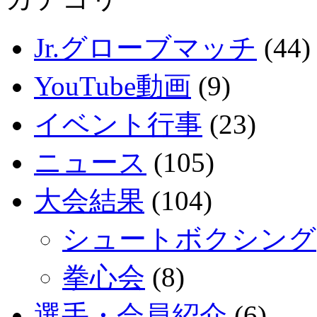
Jr.グローブマッチ
(44)
YouTube動画
(9)
イベント行事
(23)
ニュース
(105)
大会結果
(104)
シュートボクシング
拳心会
(8)
選手・会員紹介
(6)