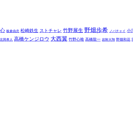
野畑歩希
心
竹野展生
松崎鉄生
ストチャレ
小
板倉由忠
ノバチャイ
大西翼
高橋ケンジロウ
竹野心唯
高橋龍一
野畑和花
北岡孝人
岩附大翔