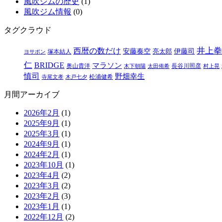
風吹ジムの歴史
(1)
風吹ジム情報
(0)
タグクラウド
井上拳
西暦の数だけ
安藤奏空
亮太郎
伊藤司
塚本結人
ヨサポン
仁
BRIDGE
マラソン
奥山貴洋
長谷川照彦
木下朝陽
太田侑希
村上晃
慎司
野畑幸生
松浦健希
寺尾文孝
木戸七夕
月間アーカイブ
2026年2月
(1)
2025年9月
(1)
2025年3月
(1)
2024年9月
(1)
2024年2月
(1)
2023年10月
(1)
2023年4月
(2)
2023年3月
(2)
2023年2月
(3)
2023年1月
(1)
2022年12月
(2)