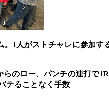
ム。1人がストチャレに参加す
からのロー、パンチの連打で1
もバテることなく手数