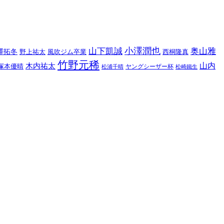
小澤潤也
山下凱誠
奥山雅
澤拓冬
野上祐太
風吹ジム卒業
西桐隆真
竹野元稀
山内
木内祐太
塚本優晴
ヤングシーザー杯
松浦千晴
松崎鐵生