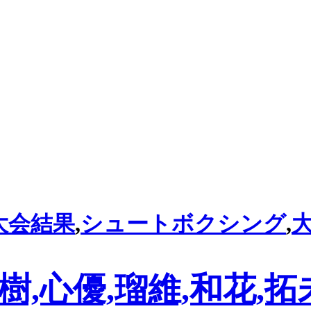
大会結果
,
シュートボクシング
,
,心優,瑠維,和花,拓