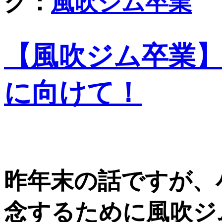
グ：
風吹ジム卒業
【風吹ジム卒業
に向けて！
昨年末の話ですが、
念するために風吹ジ