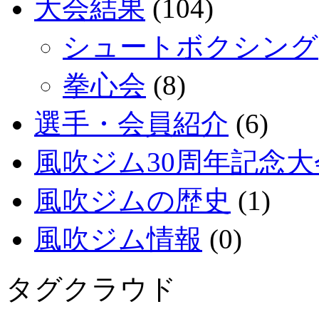
大会結果
(104)
シュートボクシング
拳心会
(8)
選手・会員紹介
(6)
風吹ジム30周年記念大
風吹ジムの歴史
(1)
風吹ジム情報
(0)
タグクラウド