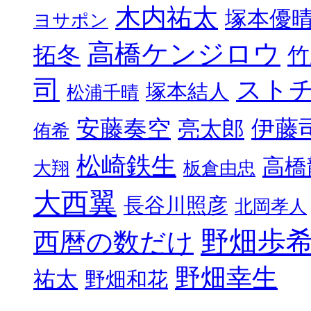
木内祐太
塚本優
ヨサポン
高橋ケンジロウ
拓冬
竹
司
スト
塚本結人
松浦千晴
安藤奏空
伊藤
亮太郎
侑希
松崎鉄生
高橋
大翔
板倉由忠
大西翼
長谷川照彦
北岡孝人
野畑歩
西暦の数だけ
野畑幸生
祐太
野畑和花