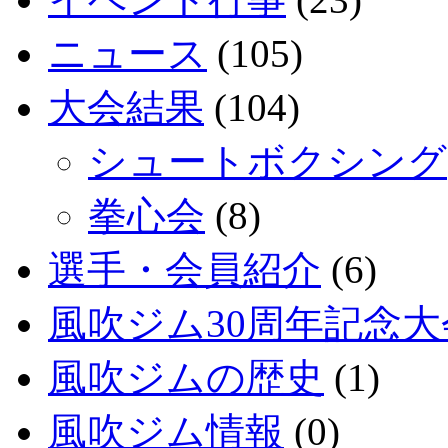
ニュース
(105)
大会結果
(104)
シュートボクシング
拳心会
(8)
選手・会員紹介
(6)
風吹ジム30周年記念大
風吹ジムの歴史
(1)
風吹ジム情報
(0)