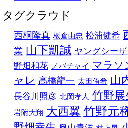
タグクラウド
西桐隆真
松浦健希
板倉由忠
山下凱誠
業
ヤングシーザ
マラソ
野畑和花
ノバチャイ
山
ャレ
高橋龍一
太田侑希
竹野展
長谷川照彦
北岡孝人
竹野元
大西翼
岩附大翔
野畑幸生
奥山貴洋