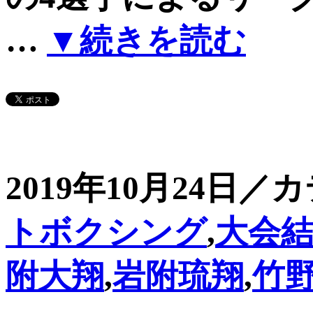
…
▼続きを読む
2019年10月24日／
トボクシング
,
大会
附大翔
,
岩附琉翔
,
竹