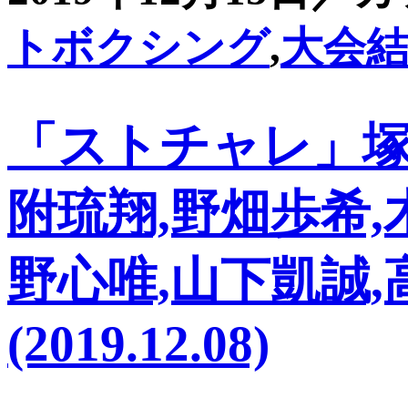
トボクシング
,
大会
「ストチャレ」塚
附琉翔,野畑歩希,
野心唯,山下凱誠
(2019.12.08)