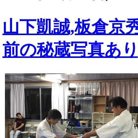
山下凱誠,板倉京秀
前の秘蔵写真あり