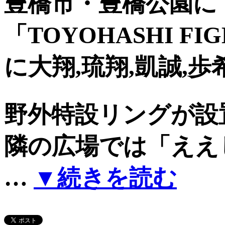
豊橋市・豊橋公園に
「TOYOHASHI FIGH
に大翔,琉翔,凱誠,歩
野外特設リングが設
隣の広場では「ええ
…
▼続きを読む