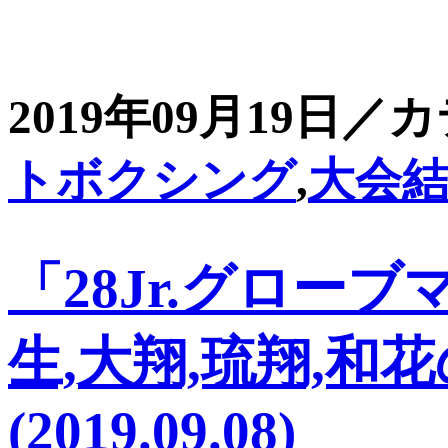
2019年09月19日／
トボクシング
,
大会
「28Jr.グローブ
生,大翔,琉翔,和
(2019.09.08)