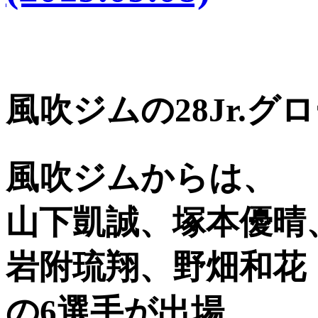
風吹ジムの28Jr.
風吹ジムからは、
山下凱誠、塚本優晴
岩附琉翔、野畑和花
の6選手が出場。