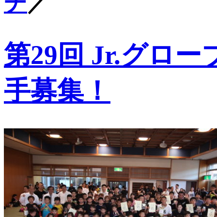
チ
／
第29回 Jr.グ
手募集！