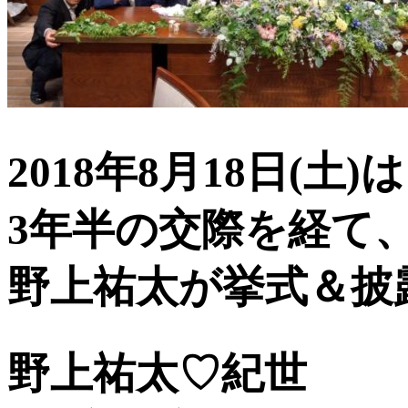
2018年8月18日(土)
3年半の交際を経て
野上祐太が挙式＆披
野上祐太♡紀世