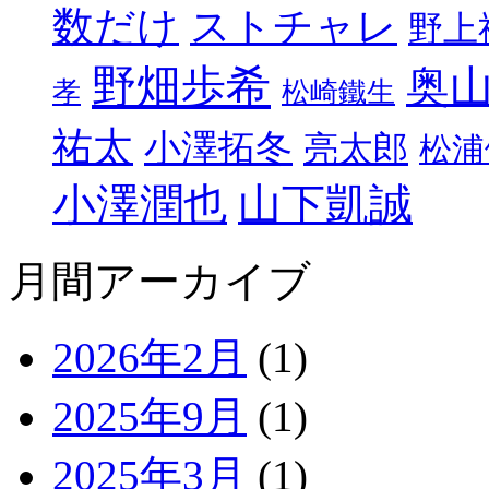
数だけ
ストチャレ
野上
野畑歩希
奥
孝
松崎鐵生
祐太
小澤拓冬
亮太郎
松浦
小澤潤也
山下凱誠
月間アーカイブ
2026年2月
(1)
2025年9月
(1)
2025年3月
(1)