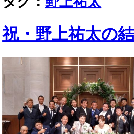
タグ：
野上祐太
祝・野上祐太の結婚披露