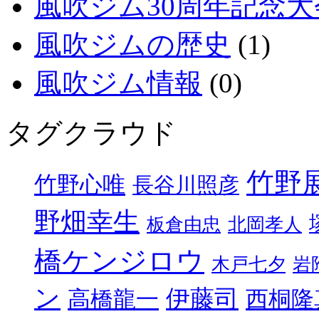
風吹ジム30周年記念大
風吹ジムの歴史
(1)
風吹ジム情報
(0)
タグクラウド
竹野
竹野心唯
長谷川照彦
野畑幸生
板倉由忠
北岡孝人
橋ケンジロウ
木戸七夕
岩
ン
伊藤司
高橋龍一
西桐隆