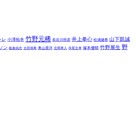
竹野元稀
井上拳心
山下凱誠
ャレ
小澤拓冬
長谷川照彦
松浦健希
野
竹野展生
ソン
塚本優晴
奥山貴洋
板倉由忠
太田侑希
北岡孝人
寺尾文孝