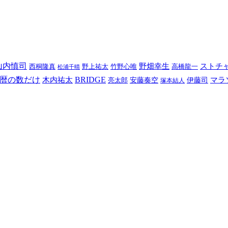
山内慎司
野畑幸生
ストチ
西桐隆真
野上祐太
竹野心唯
高橋龍一
松浦千晴
暦の数だけ
BRIDGE
木内祐太
マラ
亮太郎
安藤奏空
伊藤司
塚本結人