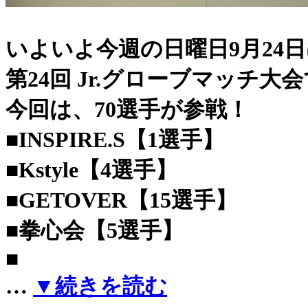
いよいよ今週の日曜日9月24
第24回 Jr.グローブマッチ大
今回は、70選手が参戦！
■INSPIRE.S【1選手】
■Kstyle【4選手】
■GETOVER【15選手】
■拳心会【5選手】
■
…
▼続きを読む