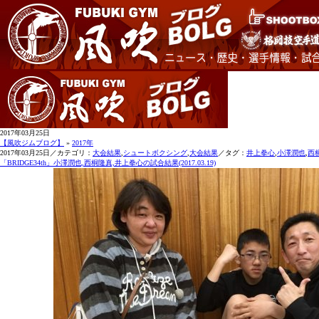
2017年03月25日
【風吹ジムブログ】
»
2017年
2017年03月25日／カテゴリ：
大会結果
,
シュートボクシング
,
大会結果
／タグ：
井上拳心
,
小澤潤也
,
西
「BRIDGE34th」小澤潤也,西桐隆真,井上拳心の試合結果(2017.03.19)