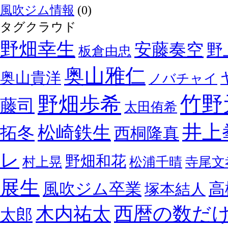
風吹ジム情報
(0)
タグクラウド
野畑幸生
安藤奏空
野
板倉由忠
奥山雅仁
奥山貴洋
ノバチャイ
野畑歩希
竹野
藤司
太田侑希
井上
松崎鉄生
拓冬
西桐隆真
レ
野畑和花
村上晃
松浦千晴
寺尾文
展生
風吹ジム卒業
高
塚本結人
西暦の数だ
木内祐太
太郎