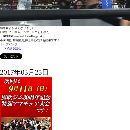
結果報告が遅くなりましたーーー！
日曜日に日本ガイシプラザで行われた
「BRIDGE one match challenge 34th」
小澤潤也,西桐隆真,井上拳心の試合結果です！
トップバッタ
…
▼続きを読む
2017年03月25日 |