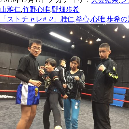
山雅仁
,
竹野心唯
,
野畑歩希
「ストチャレ#52」雅仁,拳心,心唯,歩希の試合結