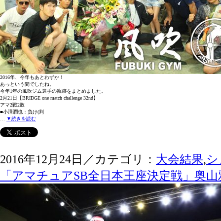
2016年、今年もあとわずか！
あっという間でしたね。
今年1年の風吹ジム選手の軌跡をまとめました。
2月21日【BRIDGE one match challenge 32nd】
アマ2戦2敗
■小澤潤也：負け(判
…
▼続きを読む
2016年12月24日／カテゴリ：
大会結果
,
シ
「アマチュアSB全日本王座決定戦」奥山雅仁の試