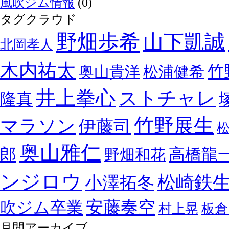
風吹ジム情報
(0)
タグクラウド
野畑歩希
山下凱誠
北岡孝人
木内祐太
竹
奥山貴洋
松浦健希
井上拳心
ストチャレ
隆真
竹野展生
マラソン
伊藤司
奥山雅仁
郎
高橋龍
野畑和花
ンジロウ
松崎鉄
小澤拓冬
安藤奏空
吹ジム卒業
村上晃
板倉
月間アーカイブ