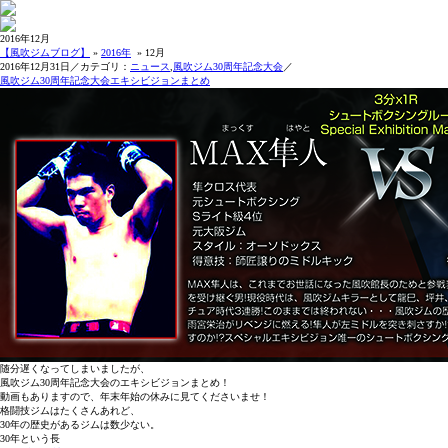
2016年12月
【風吹ジムブログ】
»
2016年
» 12月
2016年12月31日／カテゴリ：
ニュース
,
風吹ジム30周年記念大会
／
風吹ジム30周年記念大会エキシビジョンまとめ
随分遅くなってしまいましたが、
風吹ジム30周年記念大会のエキシビジョンまとめ！
動画もありますので、年末年始の休みに見てくださいませ！
格闘技ジムはたくさんあれど、
30年の歴史があるジムは数少ない。
30年という長