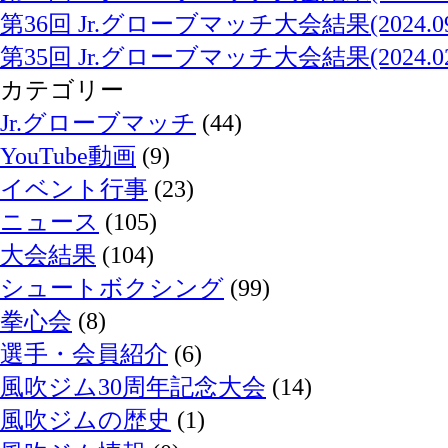
第36回 Jr.グローブマッチ大会結果(2024.09.
第35回 Jr.グローブマッチ大会結果(2024.02.
カテゴリー
Jr.グローブマッチ
(44)
YouTube動画
(9)
イベント行事
(23)
ニュース
(105)
大会結果
(104)
シュートボクシング
(99)
拳心会
(8)
選手・会員紹介
(6)
風吹ジム30周年記念大会
(14)
風吹ジムの歴史
(1)