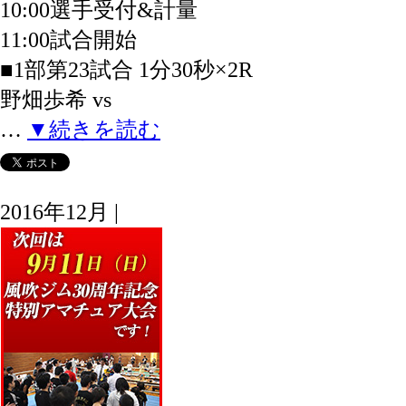
10:00選手受付&計量
11:00試合開始
■1部第23試合 1分30秒×2R
野畑歩希 vs
…
▼続きを読む
2016年12月 |