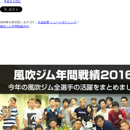
…
▼続きを読む
2016年12月25日／カテゴリ：
大会結果
,
シュートボクシング
／
風吹ジム年間戦績2016