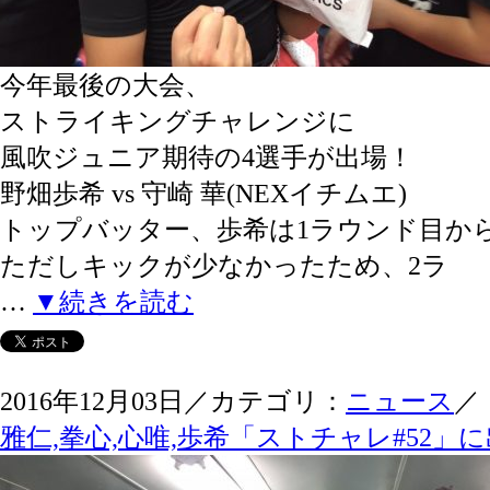
今年最後の大会、
ストライキングチャレンジに
風吹ジュニア期待の4選手が出場！
野畑歩希 vs 守崎 華(NEXイチムエ)
トップバッター、歩希は1ラウンド目か
ただしキックが少なかったため、2ラ
…
▼続きを読む
2016年12月03日／カテゴリ：
ニュース
／
雅仁,拳心,心唯,歩希「ストチャレ#52」