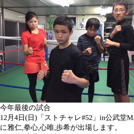
今年最後の試合
12月4日(日)「ストチャレ#52」in公武堂MA
に雅仁,拳心,心唯,歩希が出場します。