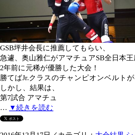
GSB坪井会長に推薦してもらい、
急遽、奥山雅仁がアマチュアSB全日本王
2年前に元稀が優勝した大会！
勝てばJr.クラスのチャンピオンベルト
しかし、結果は、
第7試合 アマチュ
…
▼続きを読む
2016年12月17日／カテゴリ：
大会結果
,
シ