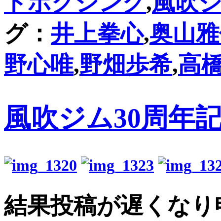
トボクシング
,
風吹ジ
グ：
井上拳心
,
奥山雅
野心唯
,
野畑歩希
,
高
風吹ジム30周年
結果投稿が遅くなり