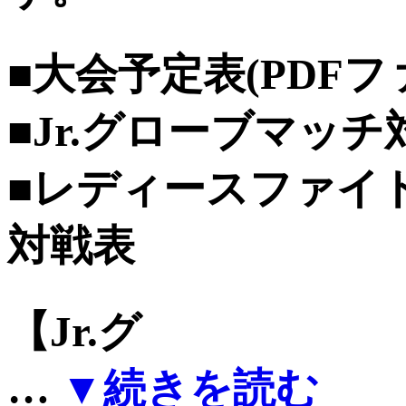
■大会予定表(PDFフ
■Jr.グローブマッチ
■レディースファイ
対戦表
【Jr.グ
…
▼続きを読む