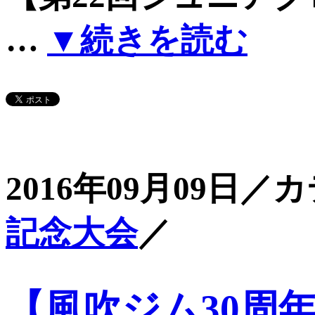
…
▼続きを読む
2016年09月09日／
記念大会
／
【風吹ジム30周