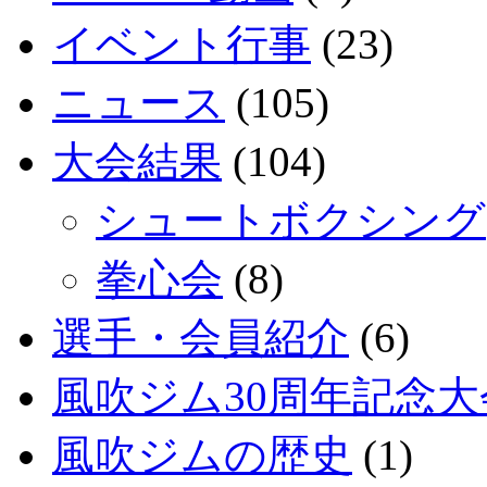
イベント行事
(23)
ニュース
(105)
大会結果
(104)
シュートボクシング
拳心会
(8)
選手・会員紹介
(6)
風吹ジム30周年記念大
風吹ジムの歴史
(1)