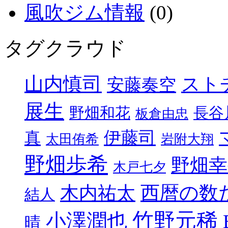
風吹ジム情報
(0)
タグクラウド
山内慎司
スト
安藤奏空
展生
野畑和花
長谷
板倉由忠
伊藤司
真
太田侑希
岩附大翔
野畑歩希
野畑幸
木戸七夕
西暦の数
木内祐太
結人
竹野元稀
小澤潤也
晴