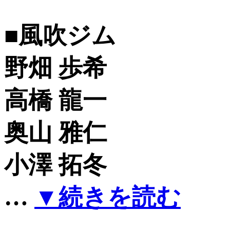
■風吹ジム
野畑 歩希
高橋 龍一
奥山 雅仁
小澤 拓冬
…
▼続きを読む