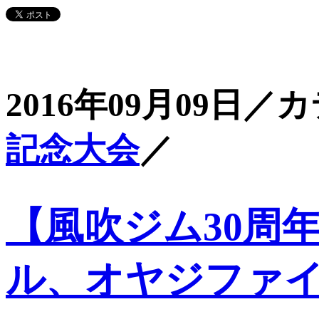
2016年09月09日／
記念大会
／
【風吹ジム30周
ル、オヤジファ