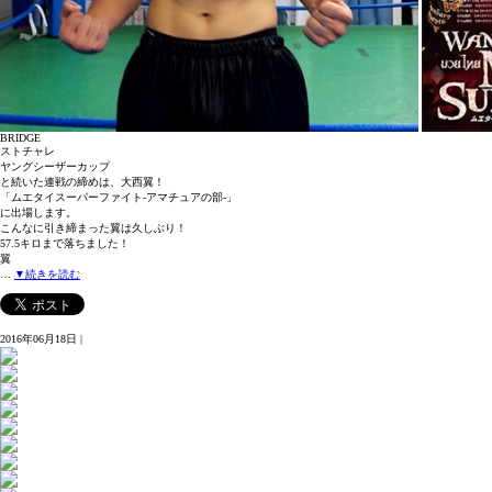
BRIDGE
ストチャレ
ヤングシーザーカップ
と続いた連戦の締めは、大西翼！
「ムエタイスーパーファイト-アマチュアの部-」
に出場します。
こんなに引き締まった翼は久しぶり！
57.5キロまで落ちました！
翼
…
▼続きを読む
2016年06月18日 |