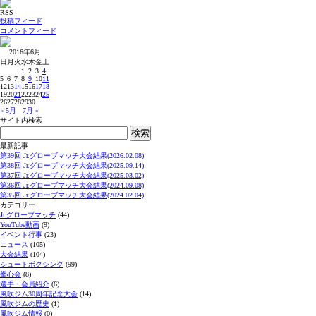
RSS
投稿フィード
コメントフィード
2016年6月
日
月
火
水
木
金
土
1
2
3
4
5
6
7
8
9
10
11
12
13
14
15
16
17
18
19
20
21
22
23
24
25
26
27
28
29
30
« 5月
7月 »
サイト内検索
最新記事
第39回 Jr.グローブマッチ大会結果(2026.02.08)
第38回 Jr.グローブマッチ大会結果(2025.09.14)
第37回 Jr.グローブマッチ大会結果(2025.03.02)
第36回 Jr.グローブマッチ大会結果(2024.09.08)
第35回 Jr.グローブマッチ大会結果(2024.02.04)
カテゴリー
Jr.グローブマッチ
(44)
YouTube動画
(9)
イベント行事
(23)
ニュース
(105)
大会結果
(104)
シュートボクシング
(99)
拳心会
(8)
選手・会員紹介
(6)
風吹ジム30周年記念大会
(14)
風吹ジムの歴史
(1)
風吹ジム情報
(0)