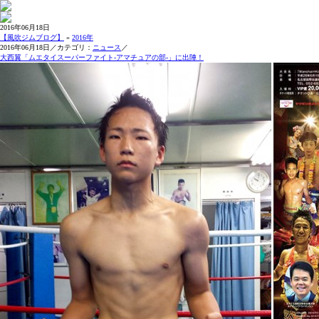
2016年06月18日
【風吹ジムブログ】
»
2016年
2016年06月18日／カテゴリ：
ニュース
／
大西翼「ムエタイスーパーファイト-アマチュアの部-」に出陣！