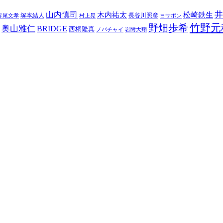
井
山内慎司
木内祐太
松崎鉄生
塚本結人
長谷川照彦
寺尾文孝
村上晃
ヨサポン
竹野元
野畑歩希
奥山雅仁
BRIDGE
西桐隆真
ノバチャイ
岩附大翔