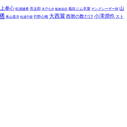
上拳心
山
亮太郎
風吹ジム卒業
松浦健希
ヤングシーザー杯
木戸七夕
板倉由忠
稀
大西翼
小澤潤也
西暦の数だけ
スト
竹野心唯
奥山貴洋
松浦千晴