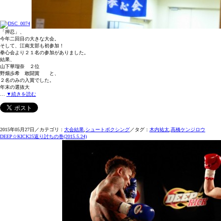
「押忍」、
今年二回目の大きな大会。
そして、江南支部も初参加！
拳心会より２１名の参加がありました。
結果、
山下華瑠奈 ２位
野畑歩希 敢闘賞 と、
２名のみの入賞でした。
年末の選抜大
…
▼続きを読む
2015年05月27日／カテゴリ：
大会結果
,
シュートボクシング
／タグ：
木内祐太
,
高橋ケンジロウ
DEEP☆KICK25返り討ちの巻(2015.5.24)