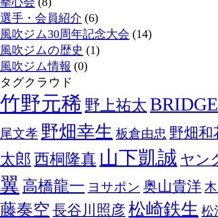
拳心会
(8)
選手・会員紹介
(6)
風吹ジム30周年記念大会
(14)
風吹ジムの歴史
(1)
風吹ジム情報
(0)
タグクラウド
竹野元稀
BRIDGE
野上祐太
野畑幸生
野畑和
尾文孝
板倉由忠
山下凱誠
太郎
西桐隆真
ヤン
翼
高橋龍一
奥山貴洋
ヨサポン
木
松崎鉄生
藤奏空
長谷川照彦
松