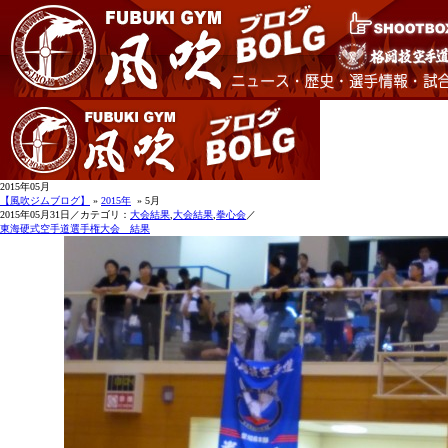
2015年05月
【風吹ジムブログ】
»
2015年
» 5月
2015年05月31日／カテゴリ：
大会結果
,
大会結果
,
拳心会
／
東海硬式空手道選手権大会 結果