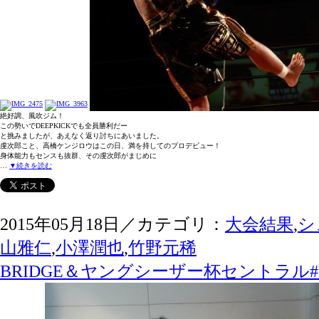
絶好調、風吹ジム！
この勢いでDEEPKICKでも全員勝利だー
と挑みましたが、あえなく返り討ちにあいました。
虔次郎こと、高橋ケンジロウはこの日、満を持してのプロデビュー！
身体能力もセンスも抜群、その虔次郎がまじめに
…
▼続きを読む
2015年05月18日／カテゴリ：
大会結果
,
シ
山雅仁
,
小澤潤也
,
竹野元稀
BRIDGE＆ヤングシーザー杯セントラル#13・