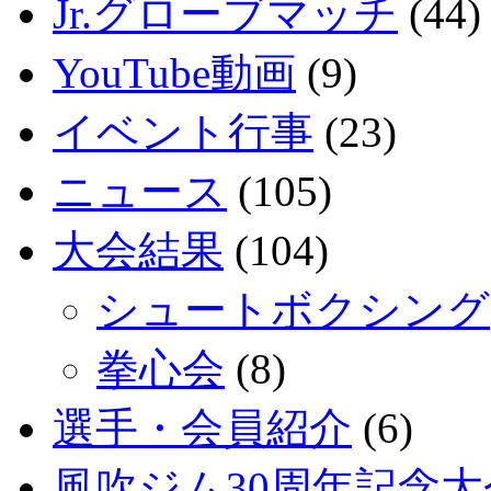
Jr.グローブマッチ
(44)
YouTube動画
(9)
イベント行事
(23)
ニュース
(105)
大会結果
(104)
シュートボクシング
拳心会
(8)
選手・会員紹介
(6)
風吹ジム30周年記念大