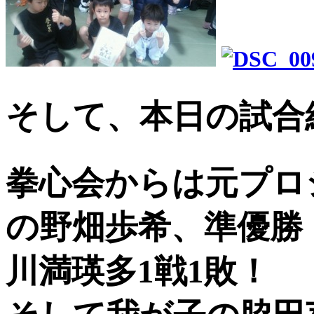
そして、本日の試合
拳心会からは元プロ
の野畑歩希、準優勝
川満瑛多1戦1敗！