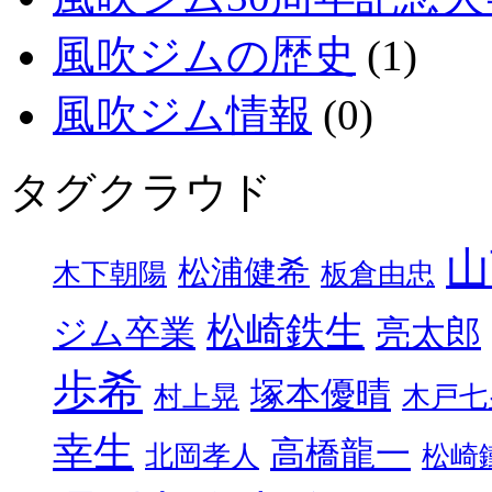
風吹ジムの歴史
(1)
風吹ジム情報
(0)
タグクラウド
山
松浦健希
木下朝陽
板倉由忠
松崎鉄生
ジム卒業
亮太郎
歩希
塚本優晴
村上晃
木戸七
幸生
高橋龍一
北岡孝人
松崎