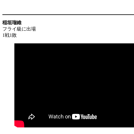
稲垣瑠維
フライ級に出場
1戦1敗