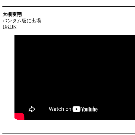
大槻奏翔
バンタム級に出場
1戦1敗