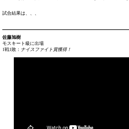
試合結果は、、、
佐藤旭樹
モスキート級に出場
1戦1敗：
ナイスファイト賞獲得！