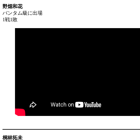
野畑和花
バンタム級に出場
1戦1敗
桐林拓未