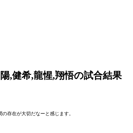
朝陽,健希,龍惺,翔悟の試合結果
間の存在が大切だなーと感じます。