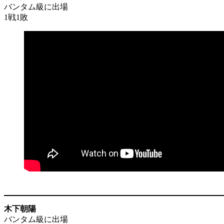
バンタム級に出場
1戦1敗
木下朝陽
バンタム級に出場