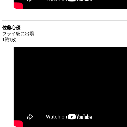
佐藤心優
フライ級に出場
1戦1敗