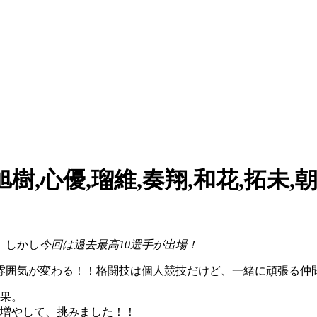
旭樹,心優,瑠維,奏翔,和花,拓未,
。しかし
今回は過去最高10選手が出場！
雰囲気が変わる！！格闘技は個人競技だけど、一緒に頑張る仲
結果。
を増やして、挑みました！！