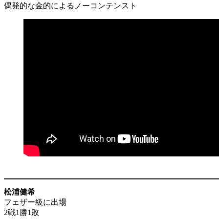
偶発的な金的によるノーコンテンスト
松浦健希
フェザー級に出場
2戦1勝1敗