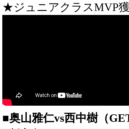
★ジュニアクラスMVP
■奥山雅仁vs西中樹（GET