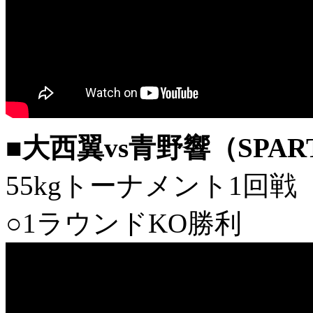
■大西翼vs青野響（SPAR
55kgトーナメント1回戦
○1ラウンドKO勝利