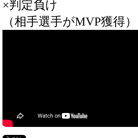
×判定負け
（相手選手がMVP獲得）