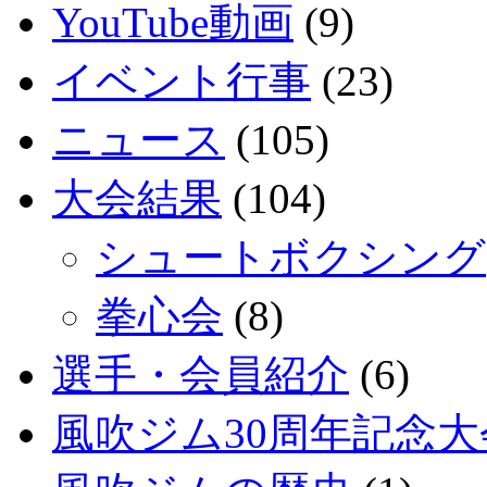
YouTube動画
(9)
イベント行事
(23)
ニュース
(105)
大会結果
(104)
シュートボクシング
拳心会
(8)
選手・会員紹介
(6)
風吹ジム30周年記念大