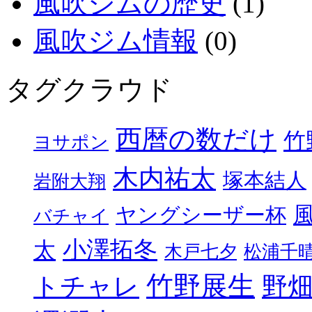
風吹ジムの歴史
(1)
風吹ジム情報
(0)
タグクラウド
西暦の数だけ
竹
ヨサポン
木内祐太
塚本結人
岩附大翔
ヤングシーザー杯
バチャイ
小澤拓冬
太
木戸七夕
松浦千
竹野展生
トチャレ
野