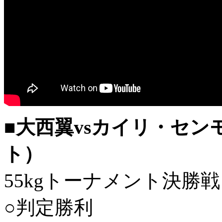
■大西翼vsカイリ・セ
ト）
55kgトーナメント決勝戦
○判定勝利