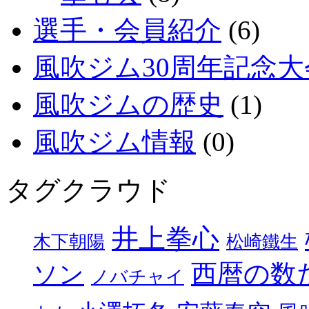
選手・会員紹介
(6)
風吹ジム30周年記念大
風吹ジムの歴史
(1)
風吹ジム情報
(0)
タグクラウド
井上拳心
木下朝陽
松崎鐵生
西暦の数
ソン
ノバチャイ