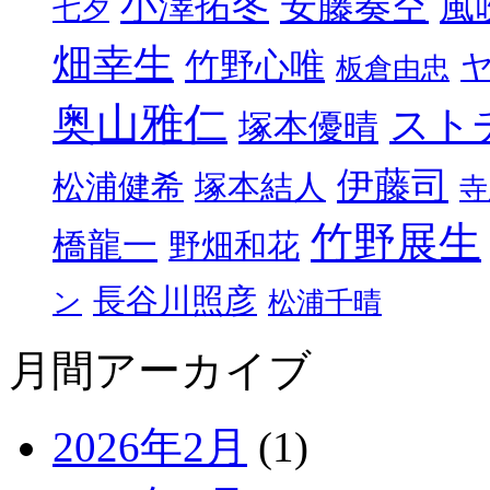
小澤拓冬
安藤奏空
風
七夕
畑幸生
竹野心唯
板倉由忠
奥山雅仁
スト
塚本優晴
伊藤司
松浦健希
塚本結人
寺
竹野展生
橋龍一
野畑和花
長谷川照彦
ン
松浦千晴
月間アーカイブ
2026年2月
(1)